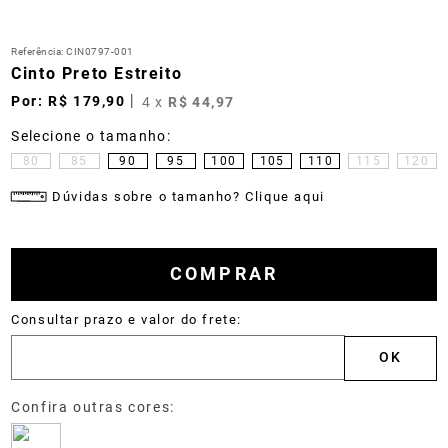
Referência
:
CIN0797-001
Cinto Preto Estreito
R$
179
,
90
4
x
R$
44
,
97
80
85
90
95
100
105
110
115
120
Dúvidas sobre o tamanho? Clique aqui
COMPRAR