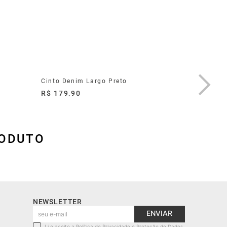
Cinto Denim Largo Preto
Cinto Ma
R$ 179,90
R$ 179,
RODUTO
NEWSLETTER
ENVIAR
Li e aceito a Política de Privacidade e Proteção de Dados.