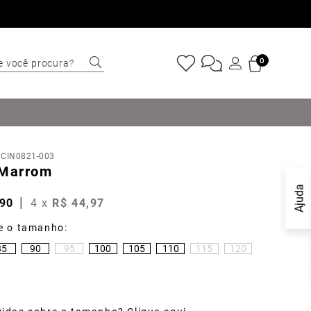
e você procura?
0
ERMOS MAIS
USCADOS
Sapatênis
:
CIN0821-003
Cinto
 Marrom
Marino
Ajuda
90
4
x
R$
44
,
97
Mocassim
Bota
85
90
95
100
105
110
115
120
Tênis
Tulum
Carteira