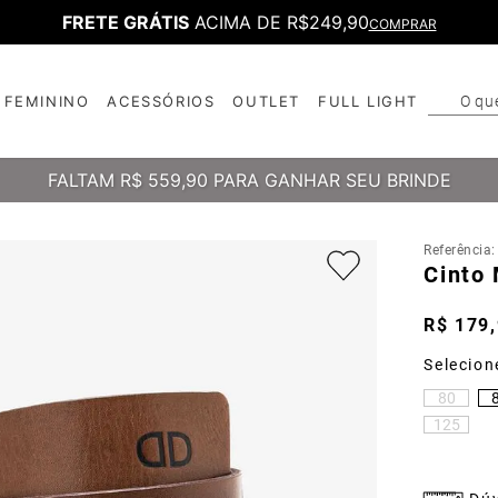
FRETE GRÁTIS
ACIMA DE R$249,90
COMPRAR
O qu
FEMININO
ACESSÓRIOS
OUTLET
FULL LIGHT
T
B
FALTAM
R$ 559,90
PARA GANHAR SEU BRINDE
Referência
Cinto
R$
179
,
80
125