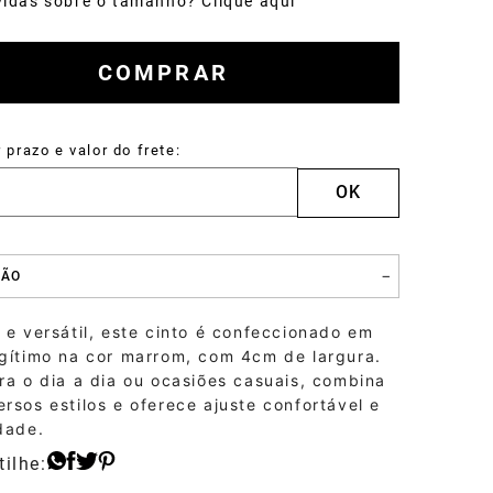
idas sobre o tamanho? Clique aqui
Sapato
COMPRAR
Drake
ÇÃO
 e versátil, este cinto é confeccionado em
egítimo na cor marrom, com 4cm de largura.
ra o dia a dia ou ocasiões casuais, combina
rsos estilos e oferece ajuste confortável e
dade.