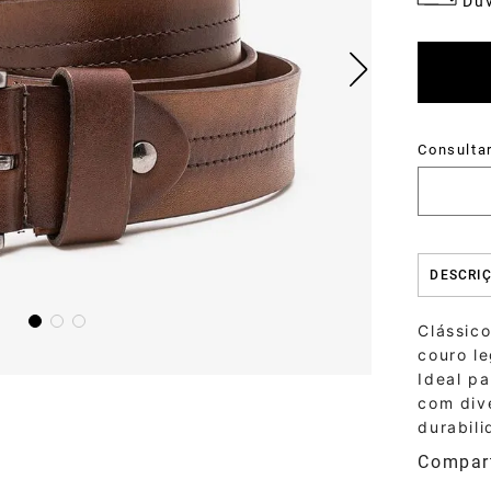
Dúv
DESCRI
Clássico
couro l
Ideal pa
com dive
durabili