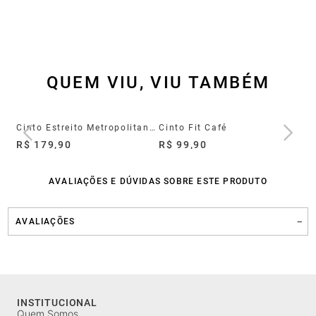
QUEM VIU, VIU TAMBÉM
Cinto Estreito Metropolitan Mogno
Cinto Fit Café
Ci
R$ 179,90
R$ 99,90
R$
AVALIAÇÕES E DÚVIDAS SOBRE ESTE PRODUTO
AVALIAÇÕES
INSTITUCIONAL
Quem Somos