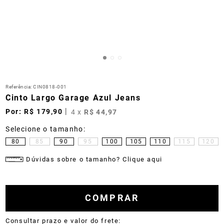
Referência
:
CIN0818-001
Cinto Largo Garage Azul Jeans
R$
179
,
90
4
x
R$
44
,
97
80
85
90
95
100
105
110
115
120
Dúvidas sobre o tamanho? Clique aqui
COMPRAR