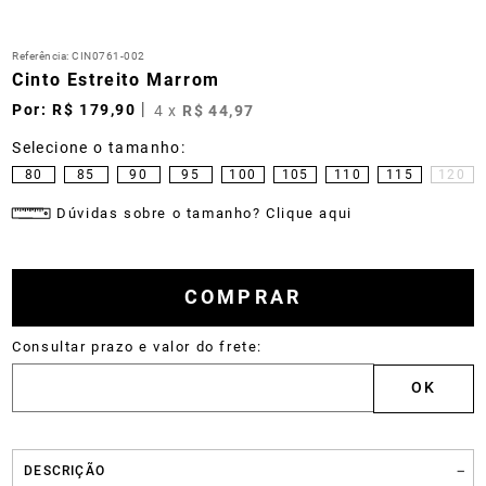
Referência
:
CIN0761-002
Cinto Estreito Marrom
R$
179
,
90
4
x
R$
44
,
97
80
85
90
95
100
105
110
115
120
Dúvidas sobre o tamanho? Clique aqui
COMPRAR
DESCRIÇÃO