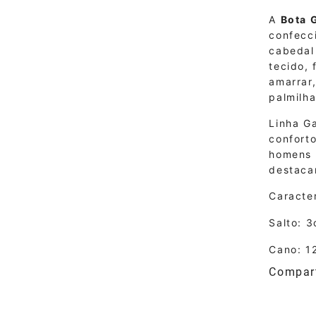
A
Bota 
confecc
cabedal
tecido,
amarrar,
palmilha
Linha Ga
conforto
homens 
destaca
Caracter
Salto: 
Cano: 1