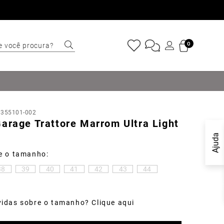
e você procura?
0
ERMOS MAIS
USCADOS
Sapatênis
:
355101-002
Cinto
arage Trattore Marrom Ultra Light
Marino
Ajuda
Mocassim
Bota
38
39
40
41
42
43
44
Tênis
idas sobre o tamanho? Clique aqui
Sapato
Tulum