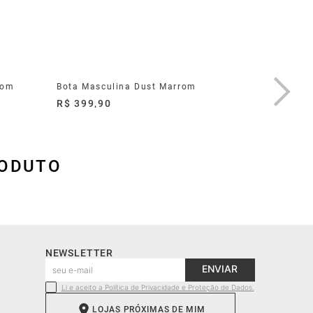
rom
Bota Masculina Dust Marrom
Bota Mas
R$ 399,90
R$ 499,
RODUTO
NEWSLETTER
ENVIAR
Li e aceito a Política de Privacidade e Proteção de Dados.
LOJAS PRÓXIMAS DE MIM