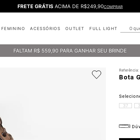
FRETE GRÁTIS
ACIMA DE R$249,90
COMPRAR
O qu
FEMININO
ACESSÓRIOS
OUTLET
FULL LIGHT
T
B
FALTAM
R$ 559,90
PARA GANHAR SEU BRINDE
Referência
Bota G
37
Dúv