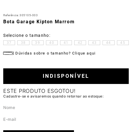
Referência
:
305105-003
Bota Garage Kipton Marrom
37
38
39
40
41
42
43
44
45
Dúvidas sobre o tamanho? Clique aqui
INDISPONÍVEL