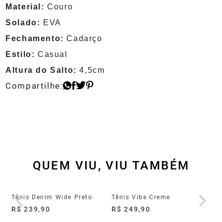
Material:
Couro
Solado:
EVA
Fechamento:
Cadarço
Estilo:
Casual
Altura do Salto:
4,5cm
QUEM VIU, VIU TAMBÉM
Tênis Groove Full Light Cinza
Tênis Denim Wide Preto
Tênis Vibe Creme
Tê
R$ 239,90
R$ 249,90
R$