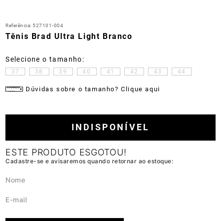
Referência
:
527101-004
Tênis Brad Ultra Light Branco
37
38
39
40
41
42
43
44
Dúvidas sobre o tamanho? Clique aqui
INDISPONÍVEL